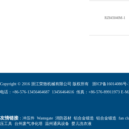
RZ845040M-1
Copyright © 2016 浙江荣致机械有限公司 版权所有
浙ICP备16014086号-
电话：+86-576-13456464687 13456464616 传真：+86-576-89911973 E-MA
友情链接
：
冲压件
Wastegate
消防器材
铝合金锻造
铝合金锻造
fan cl
压工具
台州废气净化塔
温州通风设备
婴儿洗衣液