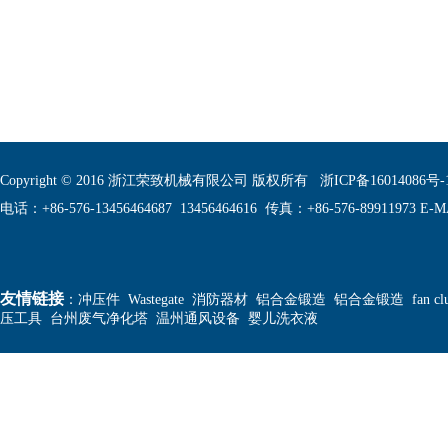
Copyright © 2016 浙江荣致机械有限公司 版权所有
浙ICP备16014086号-
电话：+86-576-13456464687 13456464616 传真：+86-576-89911973 E-MA
友情链接
：
冲压件
Wastegate
消防器材
铝合金锻造
铝合金锻造
fan cl
压工具
台州废气净化塔
温州通风设备
婴儿洗衣液